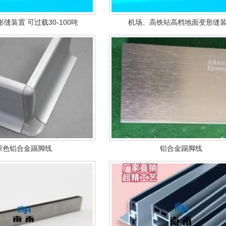
缝装置 可过载30-100吨
机场、高铁站高档地面变形缝
原色铝合金踢脚线
铝合金踢脚线