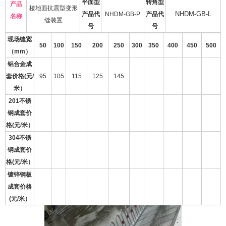
平面型
转角型
产品
楼地面抗震型变形
产品代
NHDM-GB-P
产品代
NHDM-GB-L
名称
缝装置
号
号
现场缝宽
50
100
150
200
250
300
350
400
450
500
（mm）
铝合金成
套价格(元/
95
105
115
125
145
米）
201不锈
钢成套价
格(元/米）
304不锈
钢成套价
格(元/米）
镀锌钢板
成套价格
(元/米）